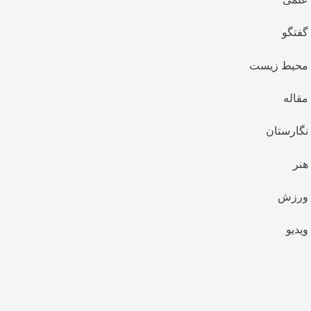
گفتگو
محیط زیست
مقاله
نگارستان
هنر
ورزش
ویدیو