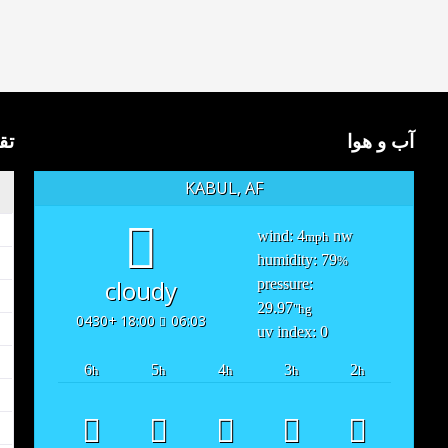
آب و هوا
تق
KABUL, AF
wind: 4
nw
mph
humidity: 79
%
cloudy
pressure:
29.97
"hg
18:00 +0430
06:03
uv index: 0
6
5
4
3
2
h
h
h
h
h