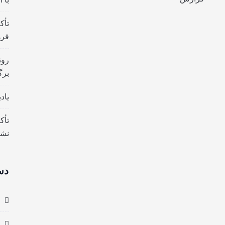
تأک
فره
رون
برگ
یاد
تأک
نش
دس