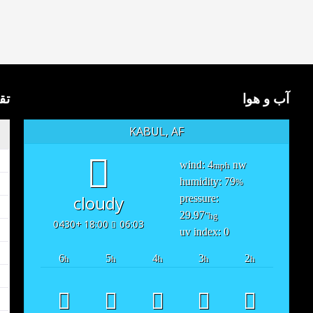
آب و هوا
تق
KABUL, AF
wind: 4
nw
mph
humidity: 79
%
cloudy
pressure:
29.97
"hg
18:00 +0430
06:03
uv index: 0
6
5
4
3
2
h
h
h
h
h