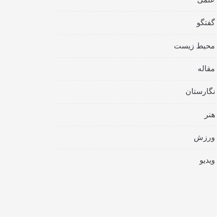
گفتگو
محیط زیست
مقاله
نگارستان
هنر
ورزش
ویدیو