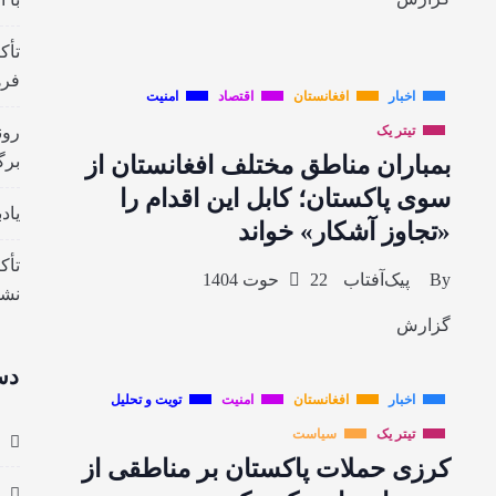
تأک
فره
اخبار
افغانستان
اقتصاد
امنیت
تیتر یک
رون
بمباران مناطق مختلف افغانستان از
برگ
سوی پاکستان؛ کابل این اقدام را
یاد
«تجاوز آشکار» خواند
تأک
By
پیک‌آفتاب
22 حوت 1404
نش
گزارش
دس
اخبار
افغانستان
امنیت
تویت و تحلیل
تیتر یک
سیاست
کرزی حملات پاکستان بر مناطقی از