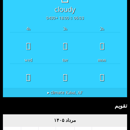
cloudy
18:00 +0430
06:03
4
3
2
h
h
h
wed
tue
mon
climate ▸
Kabul, AF
تقویم
مرداد ۱۴۰۵