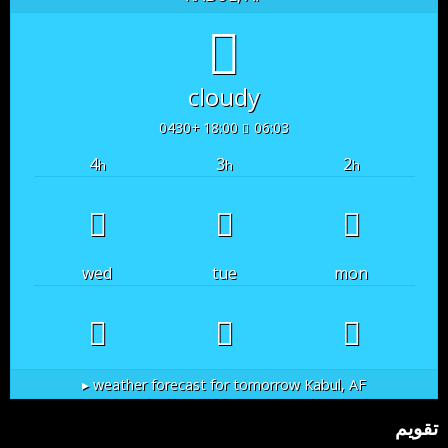
cloudy
18:00 +0430
06:03
4
3
2
h
h
h
wed
tue
mon
weather forecast for tomorrow ▸
Kabul, AF
تقویم