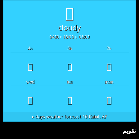
cloudy
18:00 +0430
06:03
4
3
2
h
h
h
wed
tue
mon
10 days weather forecast ▸
Kabul, AF
تقویم