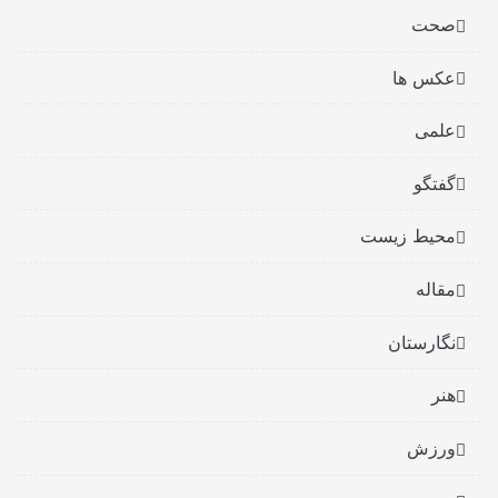
صحت
عکس ها
علمی
گفتگو
محیط زیست
مقاله
نگارستان
هنر
ورزش