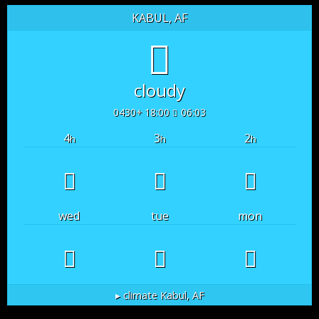
KABUL, AF
cloudy
18:00 +0430
06:03
4
3
2
h
h
h
wed
tue
mon
climate ▸
Kabul, AF