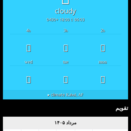
cloudy
18:00 +0430
06:03
4
3
2
h
h
h
wed
tue
mon
climate ▸
Kabul, AF
تقویم
مرداد ۱۴۰۵