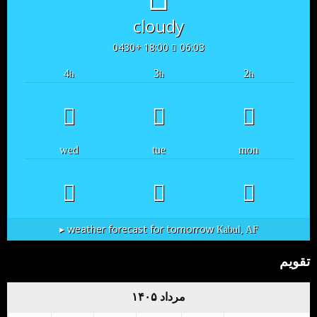
cloudy
18:00 +0430
06:03
4
3
2
h
h
h
wed
tue
mon
weather forecast for tomorrow ▸
Kabul, AF
تقویم
مرداد ۱۴۰۵