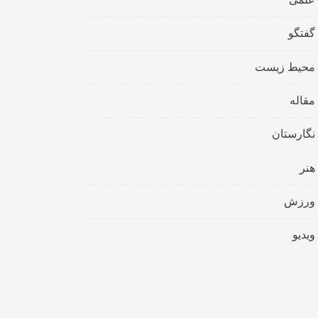
گفتگو
محیط زیست
مقاله
نگارستان
هنر
ورزش
ویدیو