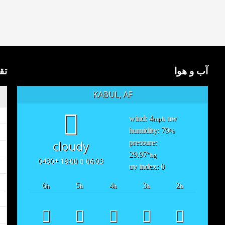
آب و هوا
تق
KABUL, AF
wind: 4
nw
mph
humidity: 79
%
cloudy
pressure:
29.97
"hg
18:00 +0430
06:03
uv index: 0
6
5
4
3
2
h
h
h
h
h