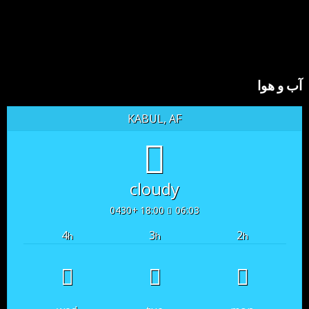
آب و هوا
KABUL, AF
cloudy
18:00 +0430
06:03
4
3
2
h
h
h