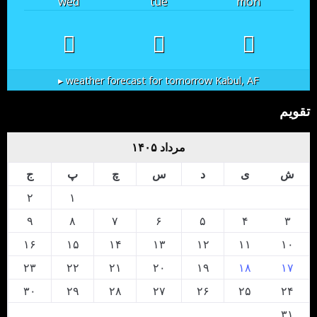
wed
tue
mon
weather forecast for tomorrow ▸
Kabul, AF
تقویم
مرداد ۱۴۰۵
ش
ی
د
س
چ
پ
ج
۲
۱
۹
۸
۷
۶
۵
۴
۳
۱۶
۱۵
۱۴
۱۳
۱۲
۱۱
۱۰
۲۳
۲۲
۲۱
۲۰
۱۹
۱۸
۱۷
۳۰
۲۹
۲۸
۲۷
۲۶
۲۵
۲۴
۳۱