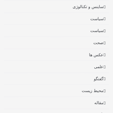
ساینس و تکنالوژی
سیاست
سیاست
صحت
عکس ها
علمی
گفتگو
محیط زیست
مقاله