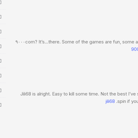
۹۰۰۰com? It’s…there. Some of the games are fun, some ar
90
Jili68 is alright. Easy to kill some time. Not the best I’ve 
jili68
spin if yo