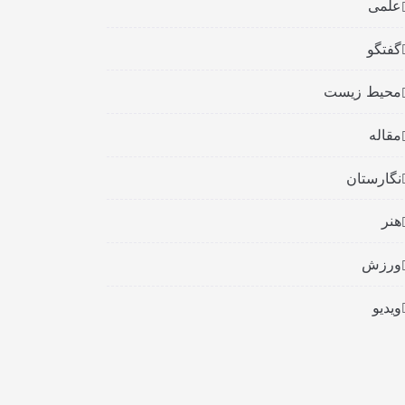
علمی
گفتگو
محیط زیست
مقاله
نگارستان
هنر
ورزش
ویدیو