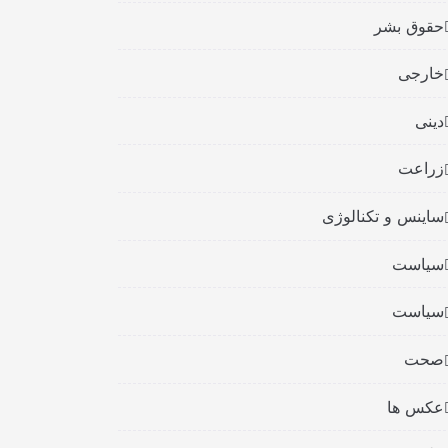
حقوق بشر
خارجی
دینی
زراعت
ساینس و تکنالوژی
سیاست
سیاست
صحت
عکس ها