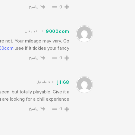
پاسخ
0
9000com
6 ماه قبل
e not. Your mileage may vary. Go
00com
see if it tickles your fancy.
پاسخ
0
jili68
6 ماه قبل
seen, but totally playable. Give it a
u are looking for a chill experience.
پاسخ
0