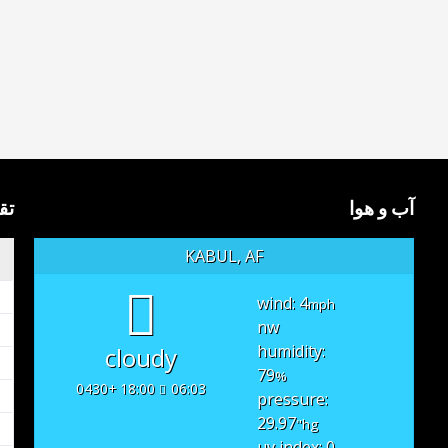
آب و هوا
تق
KABUL, AF
wind: 4
mph
nw
humidity:
cloudy
79
%
18:00 +0430
06:03
pressure:
29.97
"hg
uv index: 0