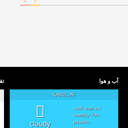
آب و هوا
تق
KABUL, AF
wind: 4
nw
mph
humidity: 79
%
cloudy
pressure: