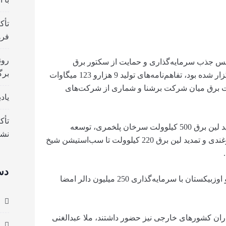
تأک
فره
رون
نس جذب سرمایه‌گذاری و حمایت از سکتور برق
برگ
افغانستان که امروز شنبه، 15 سنبله، در کابل برگزار شده بود، تفاهم‌نامه‌های تولید 9 هزارو 123 میگاوات
اهای برق و قرارداد تولید 284 میگاوات برق میان شرکت برشنا و شماری از شرکت‌های
یاد
تأک
دراین کنفرانس همچنان کار عملی پروژه‌های تمدید لین برق 500 کیلوولت سرخان پلخمری، توسعه
نش
سب‌استیشن دشت الوان، توسعه سب‌استیشن ارغندی و تمدید لین برق 220 کیلوولت تا سب‌استیشن شیخ
دس
قرارداد این پروژه‌ها پیش از این میان افغانستان و اوزبیکستان با سرمایه‌گذاری 250 میلیون دالر امضا
اران کشورهای خارجی نیز حضور داشتند، ملا عبدالغنی