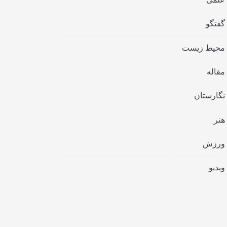
گفتگو
محیط زیست
مقاله
نگارستان
هنر
ورزش
ویدیو