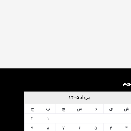
ویم
مرداد ۱۴۰۵
ش
ی
د
س
چ
پ
ج
۲
۱
۹
۸
۷
۶
۵
۴
۳