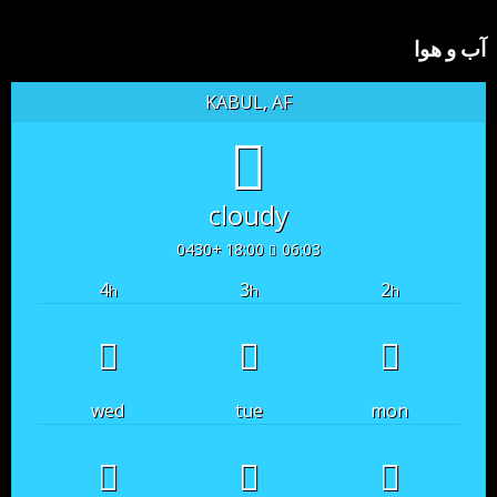
آب و هوا
KABUL, AF
cloudy
18:00 +0430
06:03
4
3
2
h
h
h
wed
tue
mon