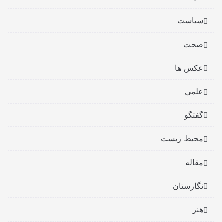
سیاست
صحت
عکس ها
علمی
گفتگو
محیط زیست
مقاله
نگارستان
هنر