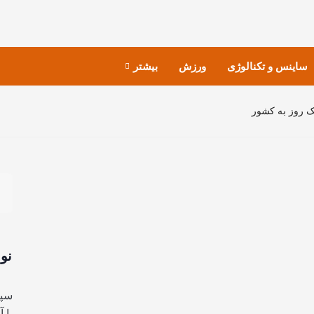
ساینس و تکنالوژی
ورزش
بیشتر
ک روز به کشور
نو
سپا
با 