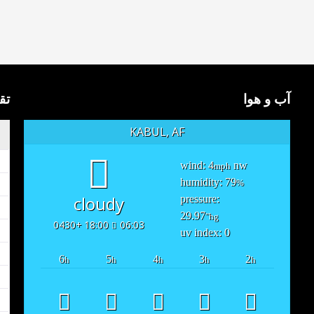
آب و هوا
تق
KABUL, AF
wind: 4
nw
mph
humidity: 79
%
cloudy
pressure:
29.97
"hg
18:00 +0430
06:03
uv index: 0
6
5
4
3
2
h
h
h
h
h