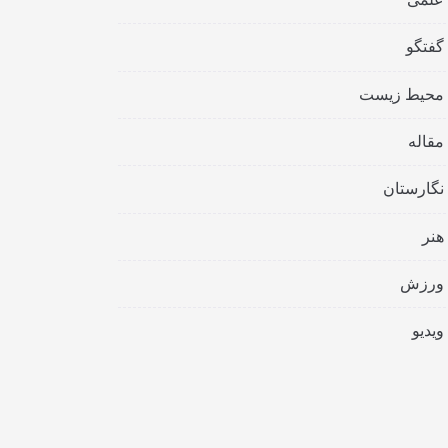
گفتگو
محیط زیست
مقاله
نگارستان
هنر
ورزش
ویدیو