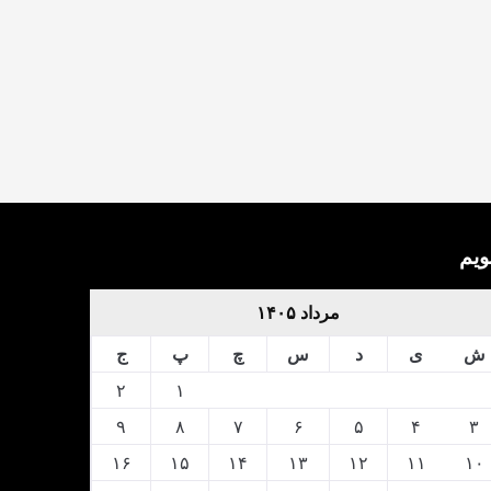
ویم
مرداد ۱۴۰۵
ش
ی
د
س
چ
پ
ج
۲
۱
۹
۸
۷
۶
۵
۴
۳
۱۶
۱۵
۱۴
۱۳
۱۲
۱۱
۱۰