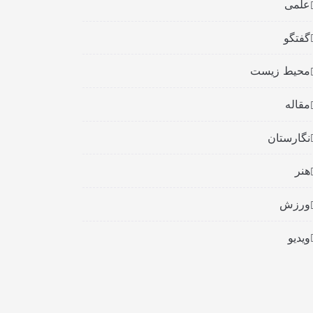
علمی
گفتگو
محیط زیست
مقاله
نگارستان
هنر
ورزش
ویدیو