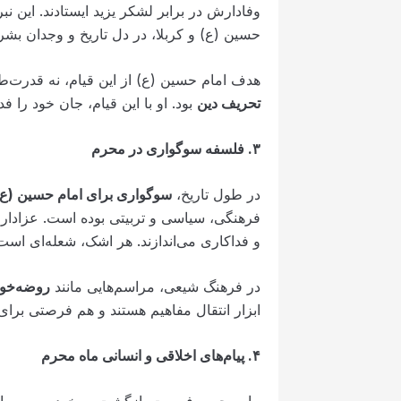
وفادارش در برابر لشکر یزید ایستادند. این نبر
حسین (ع) و کربلا، در دل تاریخ و وجدان بشر
هدف امام حسین (ع) از این قیام، نه قدرت‌ط
تحریف دین
بود. او با این قیام، جان خود را ف
۳
.
فلسفه سوگواری در محرم
در طول تاریخ،
سوگواری برای امام حسین (ع)
فرهنگی، سیاسی و تربیتی بوده است. عزاداری‌ه
و فداکاری می‌اندازند. هر اشک، شعله‌ای است
در فرهنگ شیعی، مراسم‌هایی مانند
روضه‌خوا
ابزار انتقال مفاهیم هستند و هم فرصتی برا
۴
.
پیام‌های اخلاقی و انسانی ماه محرم
ماه محرم، فرصت بازگشت به خود و مرور ارزش