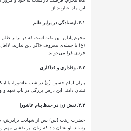
این ماه عبارتند از:
۴.۱
.
ایستادگی در برابر ظلم
محرم یادآور این نکته است که در برابر ظلم ن
(ع) با جمله‌ی معروف «اگر دین ندارید، لااقل
فردی فرا می‌خواند.
۴.۲
.
وفاداری و فداکاری
یاران امام حسین (ع) در شب عاشورا، با اینکه 
نشان دادند. این درس بزرگی در باب تعهد و 
۴.۳
.
نقش زن در حفظ پیام عاشورا
حضرت زینب (س) پس از شهادت برادرش، با شج
رساند. او نشان داد که زنان نیز نقشی مهم و 