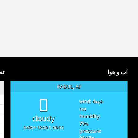
آب و هوا
تق
KABUL, AF
wind: 4
mph
nw
humidity:
cloudy
79
%
18:00 +0430
06:03
pressure: