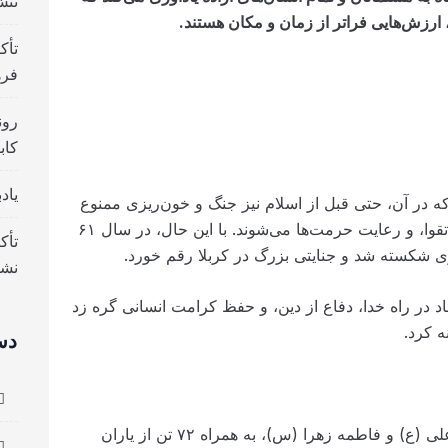
تنش
، ارزش‌هایی فراتر از زمان و مکان هستند.
تأک
فره
رون
کاب
یاد
 در آن، حتی قبل از اسلام نیز جنگ و خون‌ریزی ممنوع
بود. در این ماه، مسلمانان تشویق به عبادت، تقوا، و رعایت حرمت‌ها می‌شوند. با این حال، در سال ۶۱
تأک
کسته شد و جنایتی بزرگ در کربلا رقم خورد.
نش
 در راه خدا، دفاع از دین، و حفظ کرامت انسانی گره زد
ه کرد.
دس
در دهم محرم، امام حسین (ع)، فرزند امام علی (ع) و فاطمه زهرا (س)، به همراه ۷۲ تن از یاران