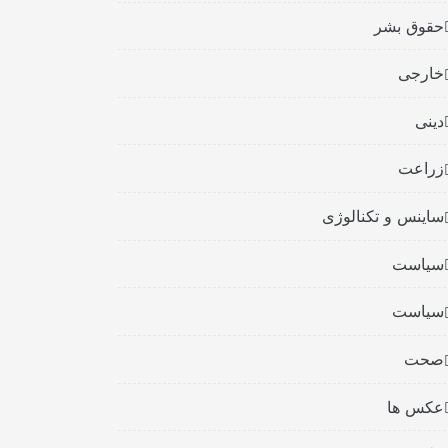
حقوق بشر
خارجی
دینی
زراعت
ساینس و تکنالوژی
سیاست
سیاست
صحت
عکس ها