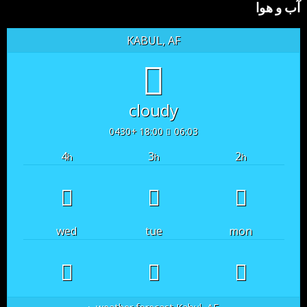
آب و هوا
KABUL, AF
cloudy
18:00 +0430
06:03
4
3
2
h
h
h
wed
tue
mon