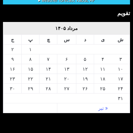
weather forecast ▸
Kabul, AF
تقویم
مرداد ۱۴۰۵
ش
ی
د
س
چ
پ
ج
۲
۱
۹
۸
۷
۶
۵
۴
۳
۱۶
۱۵
۱۴
۱۳
۱۲
۱۱
۱۰
۲۳
۲۲
۲۱
۲۰
۱۹
۱۸
۱۷
۳۰
۲۹
۲۸
۲۷
۲۶
۲۵
۲۴
۳۱
« تیر