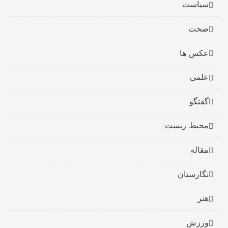
سیاست
صحت
عکس ها
علمی
گفتگو
محیط زیست
مقاله
نگارستان
هنر
ورزش