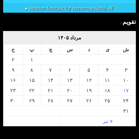
weather forecast for tomorrow ▸
Kabul, AF
تقویم
مرداد ۱۴۰۵
ش
ی
د
س
چ
پ
ج
۲
۱
۹
۸
۷
۶
۵
۴
۳
۱۶
۱۵
۱۴
۱۳
۱۲
۱۱
۱۰
۲۳
۲۲
۲۱
۲۰
۱۹
۱۸
۱۷
۳۰
۲۹
۲۸
۲۷
۲۶
۲۵
۲۴
۳۱
« تیر