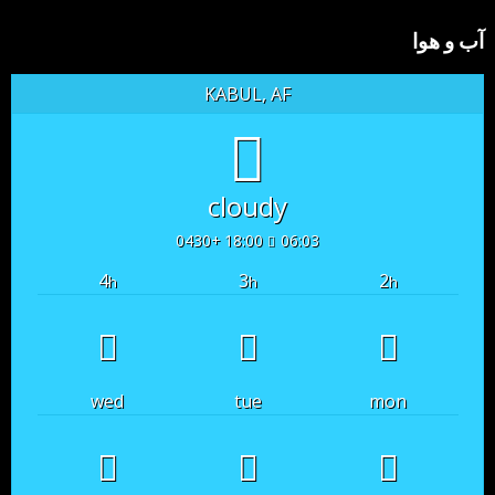
آب و هوا
KABUL, AF
cloudy
18:00 +0430
06:03
4
3
2
h
h
h
wed
tue
mon