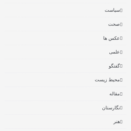
سیاست
صحت
عکس ها
علمی
گفتگو
محیط زیست
مقاله
نگارستان
هنر