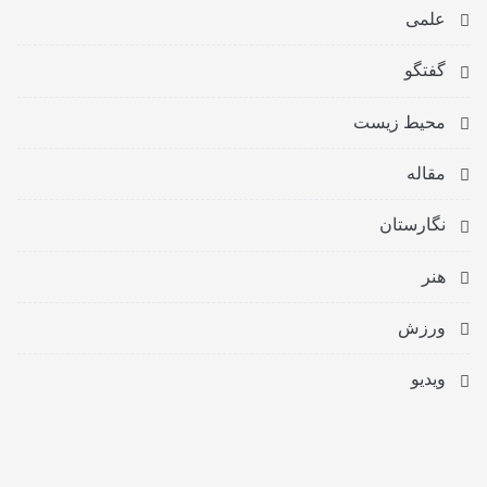
علمی
گفتگو
محیط زیست
مقاله
نگارستان
هنر
ورزش
ویدیو