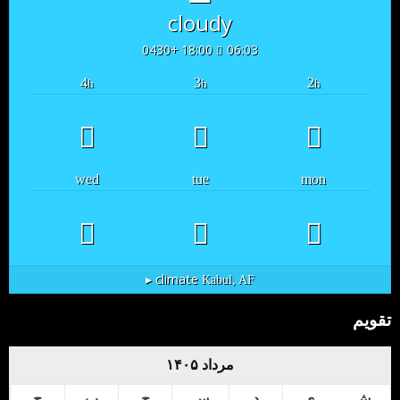
cloudy
18:00 +0430
06:03
4
3
2
h
h
h
wed
tue
mon
climate ▸
Kabul, AF
تقویم
مرداد ۱۴۰۵
ش
ی
د
س
چ
پ
ج