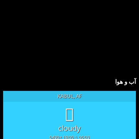
آب و هوا
KABUL, AF
cloudy
18:00 +0430
06:03