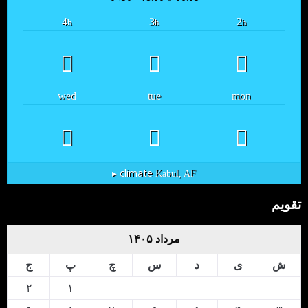
4
3
2
h
h
h
wed
tue
mon
climate ▸
Kabul, AF
تقویم
مرداد ۱۴۰۵
ش
ی
د
س
چ
پ
ج
۲
۱