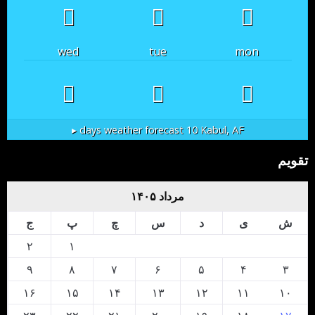
wed
tue
mon
10 days weather forecast ▸
Kabul, AF
تقویم
مرداد ۱۴۰۵
ش
ی
د
س
چ
پ
ج
۲
۱
۹
۸
۷
۶
۵
۴
۳
۱۶
۱۵
۱۴
۱۳
۱۲
۱۱
۱۰