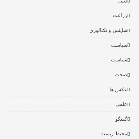
دینی
زراعت
ساینس و تکنالوژی
سیاست
سیاست
صحت
عکس ها
علمی
گفتگو
محیط زیست