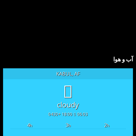
آب و هوا
KABUL, AF
cloudy
18:00 +0430
06:03
4
3
2
h
h
h