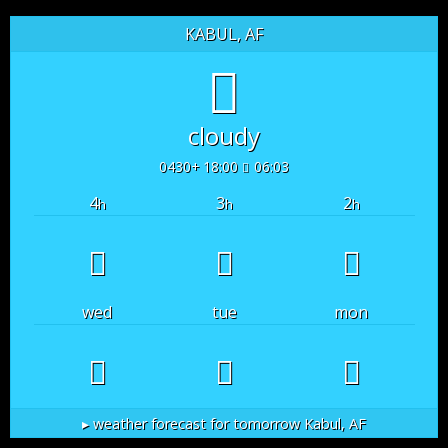
KABUL, AF
cloudy
18:00 +0430
06:03
4
3
2
h
h
h
wed
tue
mon
weather forecast for tomorrow ▸
Kabul, AF