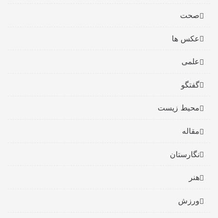
صحت
عکس ها
علمی
گفتگو
محیط زیست
مقاله
نگارستان
هنر
ورزش