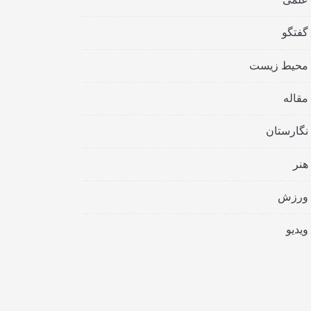
گفتگو
محیط زیست
مقاله
نگارستان
هنر
ورزش
ویدیو