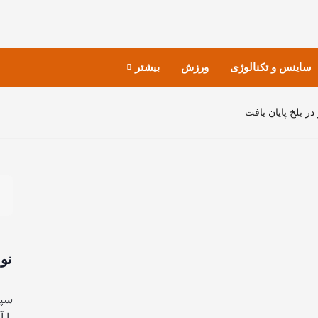
ساینس و تکنالوژی
ورزش
بیشتر
نو
سپا
با 