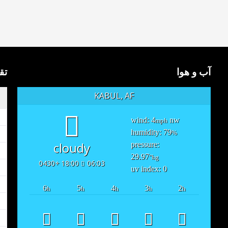
آب و هوا
تق
KABUL, AF
wind: 4
nw
mph
humidity: 79
%
cloudy
pressure:
29.97
"hg
18:00 +0430
06:03
uv index: 0
6
5
4
3
2
h
h
h
h
h