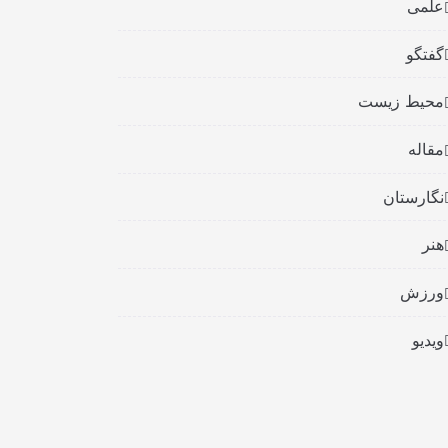
علمی
گفتگو
محیط زیست
مقاله
نگارستان
هنر
ورزش
ویدیو