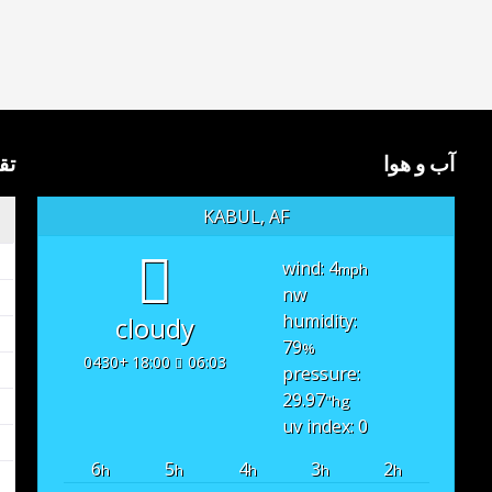
آب و هوا
تق
KABUL, AF
wind: 4
mph
nw
humidity:
cloudy
79
%
18:00 +0430
06:03
pressure:
29.97
"hg
uv index: 0
6
5
4
3
2
h
h
h
h
h