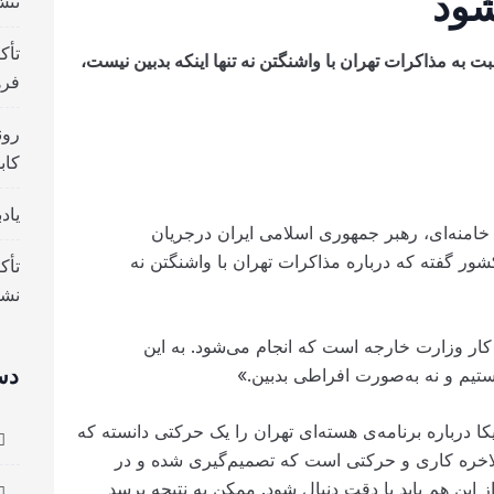
شود
تنش
تأک
به مذاکرات تهران با واشنگتن نه تنها اینکه بدبین نیست،
فره
رون
کاب
یاد
 خامنه‌ای، رهبر جمهوری اسلامی ایران درجریان
شور گفته که درباره مذاکرات تهران با واشنگتن نه
تأک
نش
 کار وزارت خارجه است که انجام می‌شود. به این
دس
یم و نه به‌صورت افراطی بدبین.»
ا درباره برنامه‌ی هسته‌ای تهران را یک حرکتی دانسته که
لاخره کاری و حرکتی است که تصمیم‌گیری شده و در
این هم باید با دقت دنبال شود. ممکن به نتیجه برسد