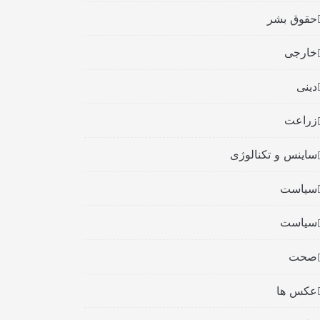
حقوق بشر
خارجی
دینی
زراعت
ساینس و تکنالوژی
سیاست
سیاست
صحت
عکس ها