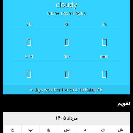
cloudy
18:00 +0430
06:03
4
3
2
h
h
h
wed
tue
mon
10 days weather forecast ▸
Kabul, AF
تقویم
مرداد ۱۴۰۵
ش
ی
د
س
چ
پ
ج