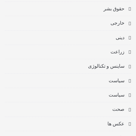
حقوق بشر
خارجی
دینی
زراعت
ساینس و تکنالوژی
سیاست
سیاست
صحت
عکس ها