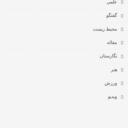
علمی
گفتگو
محیط زیست
مقاله
نگارستان
هنر
ورزش
ویدیو