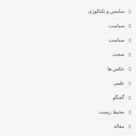
ساینس و تکنالوژی
سیاست
سیاست
صحت
عکس ها
علمی
گفتگو
محیط زیست
مقاله