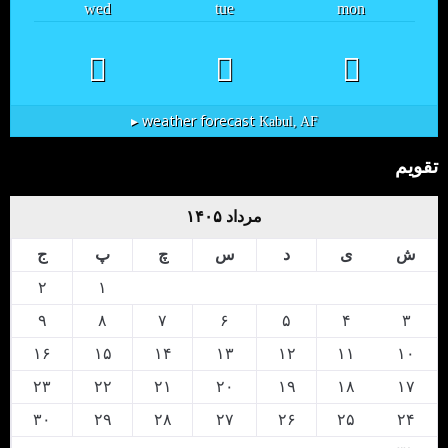
wed
tue
mon
weather forecast ▸
Kabul, AF
تقویم
مرداد ۱۴۰۵
ش
ی
د
س
چ
پ
ج
۲
۱
۹
۸
۷
۶
۵
۴
۳
۱۶
۱۵
۱۴
۱۳
۱۲
۱۱
۱۰
۲۳
۲۲
۲۱
۲۰
۱۹
۱۸
۱۷
۳۰
۲۹
۲۸
۲۷
۲۶
۲۵
۲۴