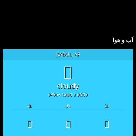
آب و هوا
KABUL, AF
cloudy
18:00 +0430
06:03
4
3
2
h
h
h