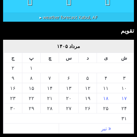
weather forecast ▸
Kabul, AF
تقویم
مرداد ۱۴۰۵
ش
ی
د
س
چ
پ
ج
۲
۱
۹
۸
۷
۶
۵
۴
۳
۱۶
۱۵
۱۴
۱۳
۱۲
۱۱
۱۰
۲۳
۲۲
۲۱
۲۰
۱۹
۱۸
۱۷
۳۰
۲۹
۲۸
۲۷
۲۶
۲۵
۲۴
۳۱
« تیر