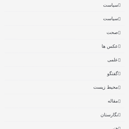
سیاست
سیاست
صحت
عکس ها
علمی
گفتگو
محیط زیست
مقاله
نگارستان
هنر