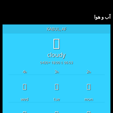
آب و هوا
KABUL, AF
cloudy
18:00 +0430
06:03
4
3
2
h
h
h
wed
tue
mon