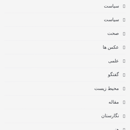
سیاست
سیاست
صحت
عکس ها
علمی
گفتگو
محیط زیست
مقاله
نگارستان
هنر