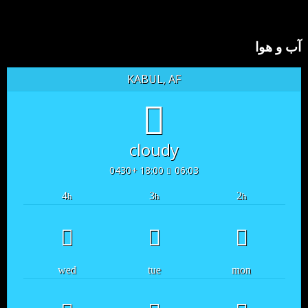
آب و هوا
KABUL, AF
cloudy
18:00 +0430
06:03
4
3
2
h
h
h
wed
tue
mon