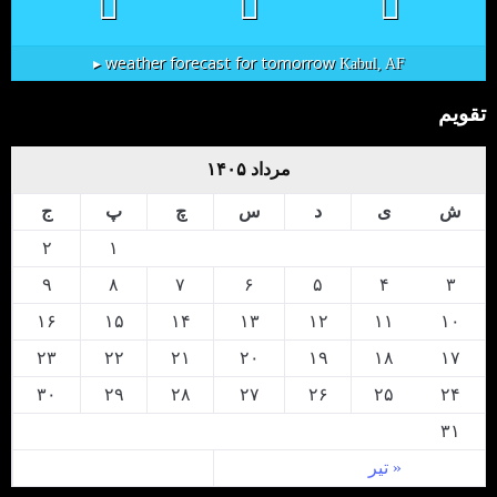
weather forecast for tomorrow ▸
Kabul, AF
تقویم
مرداد ۱۴۰۵
ش
ی
د
س
چ
پ
ج
۲
۱
۹
۸
۷
۶
۵
۴
۳
۱۶
۱۵
۱۴
۱۳
۱۲
۱۱
۱۰
۲۳
۲۲
۲۱
۲۰
۱۹
۱۸
۱۷
۳۰
۲۹
۲۸
۲۷
۲۶
۲۵
۲۴
۳۱
« تیر