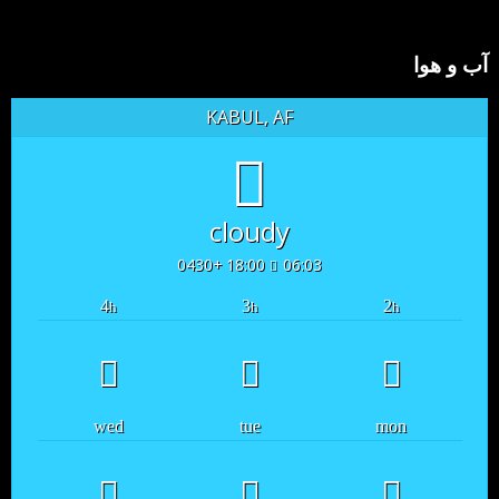
آب و هوا
KABUL, AF
cloudy
18:00 +0430
06:03
4
3
2
h
h
h
wed
tue
mon