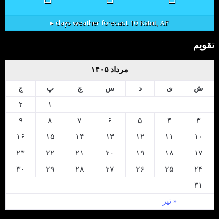
10 days weather forecast ▸
Kabul, AF
تقویم
مرداد ۱۴۰۵
ش
ی
د
س
چ
پ
ج
۲
۱
۹
۸
۷
۶
۵
۴
۳
۱۶
۱۵
۱۴
۱۳
۱۲
۱۱
۱۰
۲۳
۲۲
۲۱
۲۰
۱۹
۱۸
۱۷
۳۰
۲۹
۲۸
۲۷
۲۶
۲۵
۲۴
۳۱
« تیر