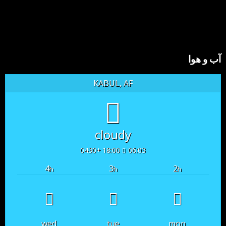
آب و هوا
KABUL, AF
cloudy
18:00 +0430
06:03
4
3
2
h
h
h
wed
tue
mon