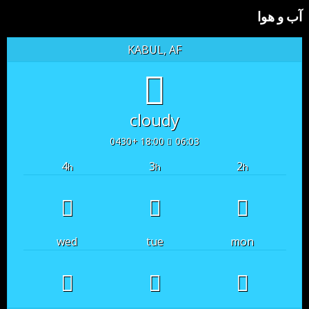
آب و هوا
KABUL, AF
cloudy
18:00 +0430
06:03
4
3
2
h
h
h
wed
tue
mon