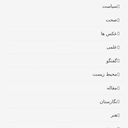
سیاست
صحت
عکس ها
علمی
گفتگو
محیط زیست
مقاله
نگارستان
هنر