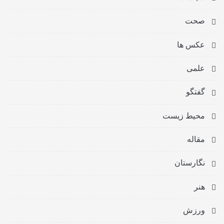
صحت
عکس ها
علمی
گفتگو
محیط زیست
مقاله
نگارستان
هنر
ورزش