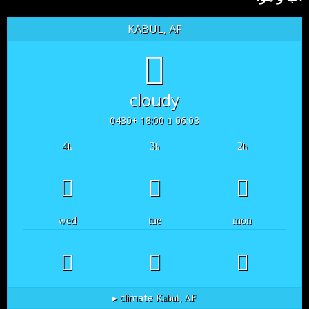
KABUL, AF
cloudy
18:00 +0430
06:03
4
3
2
h
h
h
wed
tue
mon
climate ▸
Kabul, AF