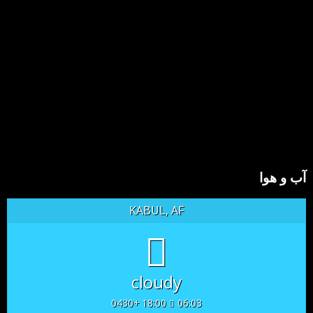
آب و هوا
KABUL, AF
cloudy
18:00 +0430
06:03