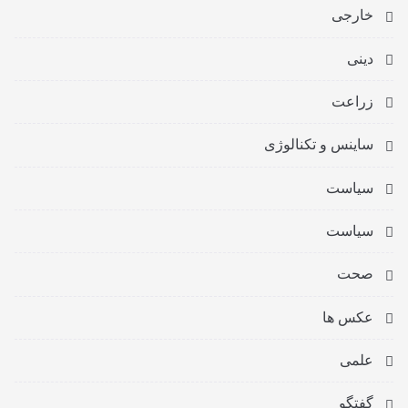
خارجی
دینی
زراعت
ساینس و تکنالوژی
سیاست
سیاست
صحت
عکس ها
علمی
گفتگو