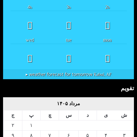
4
3
2
h
h
h
wed
tue
mon
weather forecast for tomorrow ▸
Kabul, AF
تقویم
مرداد ۱۴۰۵
ش
ی
د
س
چ
پ
ج
۲
۱
۹
۸
۷
۶
۵
۴
۳