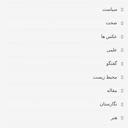
سیاست
صحت
عکس ها
علمی
گفتگو
محیط زیست
مقاله
نگارستان
هنر