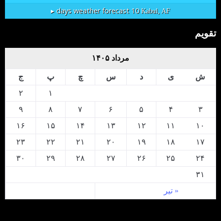
10 days weather forecast ▸
Kabul, AF
تقویم
مرداد ۱۴۰۵
ش
ی
د
س
چ
پ
ج
۲
۱
۹
۸
۷
۶
۵
۴
۳
۱۶
۱۵
۱۴
۱۳
۱۲
۱۱
۱۰
۲۳
۲۲
۲۱
۲۰
۱۹
۱۸
۱۷
۳۰
۲۹
۲۸
۲۷
۲۶
۲۵
۲۴
۳۱
« تیر