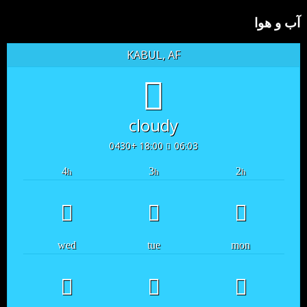
آب و هوا
KABUL, AF
cloudy
18:00 +0430
06:03
4
3
2
h
h
h
wed
tue
mon