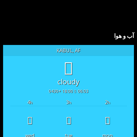
آب و هوا
KABUL, AF
cloudy
18:00 +0430
06:03
4
3
2
h
h
h
wed
tue
mon