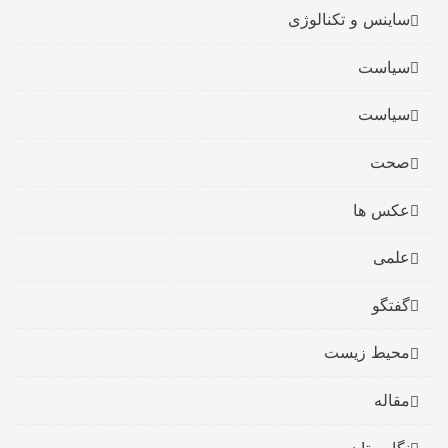
ساینس و تکنالوژی
سیاست
سیاست
صحت
عکس ها
علمی
گفتگو
محیط زیست
مقاله
نگارستان