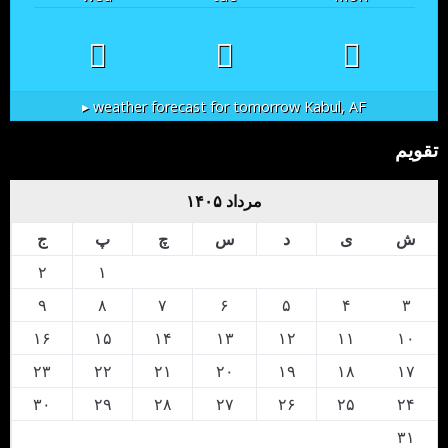
weather forecast for tomorrow ▸
Kabul, AF
تقویم
مرداد ۱۴۰۵
ش
ی
د
س
چ
پ
ج
۲
۱
۹
۸
۷
۶
۵
۴
۳
۱۶
۱۵
۱۴
۱۳
۱۲
۱۱
۱۰
۲۳
۲۲
۲۱
۲۰
۱۹
۱۸
۱۷
۳۰
۲۹
۲۸
۲۷
۲۶
۲۵
۲۴
۳۱