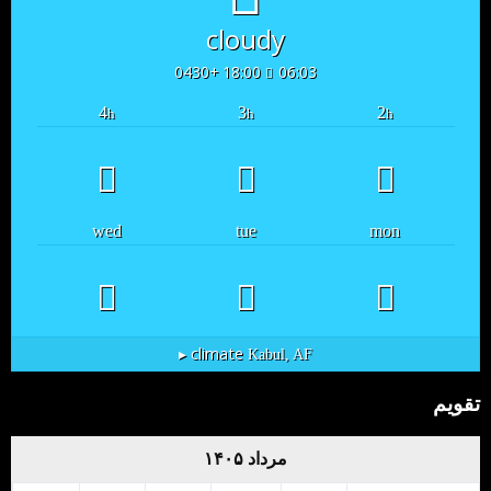
cloudy
18:00 +0430
06:03
4
3
2
h
h
h
wed
tue
mon
climate ▸
Kabul, AF
تقویم
مرداد ۱۴۰۵