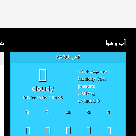
آب و هوا
تق
KABUL, AF
wind: 4
nw
mph
humidity: 79
%
cloudy
pressure:
29.97
"hg
18:00 +0430
06:03
uv index: 0
6
5
4
3
2
h
h
h
h
h