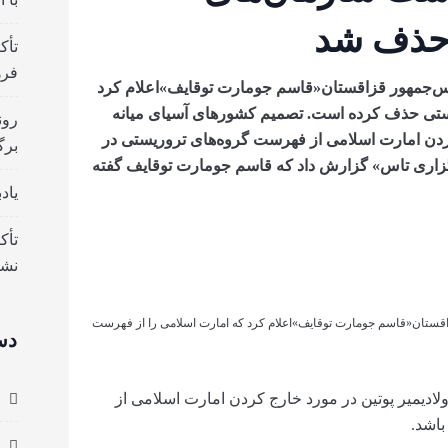
 حذف شد
تأک
فره
س‌جمهور قزاقستان«قاسم جومارت توقایف»اعلام کرد
یستی حذف کرده است. تصمیم کشورهای آسیای میانه
رون
ج کردن امارت اسلامی از فهرست گروه‌های تروریستی در
برگ
رگزاری تاس» گزارش داد که قاسم جومارت توقایف گفته
یاد
تأک
نش
ستان«قاسم جومارت توقایف»اعلام کرد که امارت اسلامی را از فهرست
دس
ولادیمیر پوتین در مورد خارج کردن امارت اسلامی از
باشد.