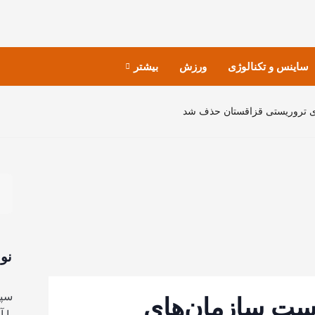
ساینس و تکنالوژی
ورزش
بیشتر
ی تروریستی قزاقستان حذف شد
نو
سپا
رست سازمان‌های
با 