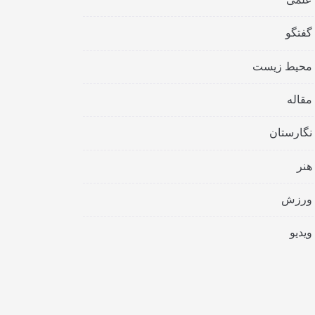
گفتگو
محیط زیست
مقاله
نگارستان
هنر
ورزش
ویدیو