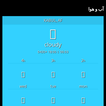
آب و هوا
KABUL, AF
cloudy
18:00 +0430
06:03
4
3
2
h
h
h
wed
tue
mon