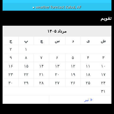
weather forecast ▸
Kabul, AF
تقویم
مرداد ۱۴۰۵
ش
ی
د
س
چ
پ
ج
۲
۱
۹
۸
۷
۶
۵
۴
۳
۱۶
۱۵
۱۴
۱۳
۱۲
۱۱
۱۰
۲۳
۲۲
۲۱
۲۰
۱۹
۱۸
۱۷
۳۰
۲۹
۲۸
۲۷
۲۶
۲۵
۲۴
۳۱
« تیر