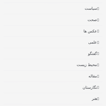
سیاست
صحت
عکس ها
علمی
گفتگو
محیط زیست
مقاله
نگارستان
هنر