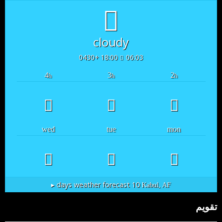
cloudy
18:00 +0430
06:03
4
3
2
h
h
h
wed
tue
mon
10 days weather forecast ▸
Kabul, AF
تقویم