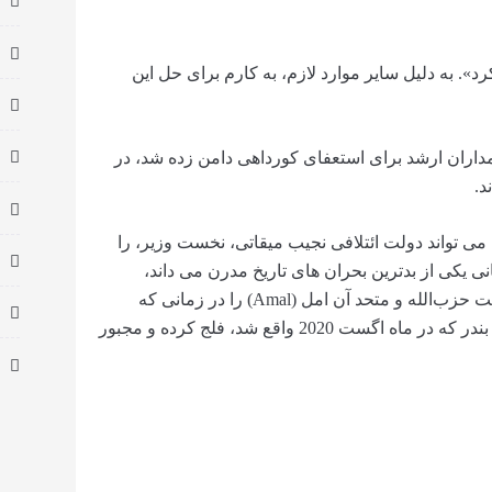
». به دلیل سایر موارد لازم، به کارم برای حل این
داران ارشد برای استعفای کورداهی دامن زده شد، در
د.
ی تواند دولت ائتلافی نجیب میقاتی، نخست وزیر، را
ی یکی از بدترین بحران های تاریخ مدرن می داند،
صدمه زند. استعفای او می‌تواند وزرای مورد حمایت حزب‌الله و متحد آن امل (Amal) را در زمانی که
دولت به دلیل اختلاف بر سر تحقیق درباره انفجار بندر که در ماه اگست 2020 واقع شد، فلج کرده و مجبور