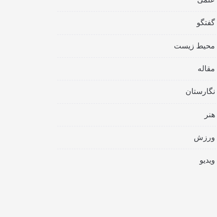
گفتگو
محیط زیست
مقاله
نگارستان
هنر
ورزش
ویدیو