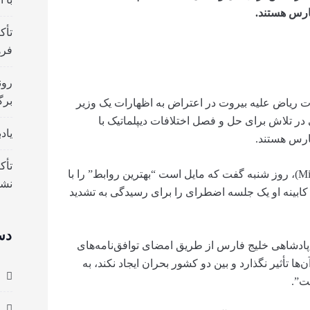
ارس هستند.
تأک
فره
رون
برگ
ات ریاض علیه بیروت در اعتراض به اظهارات یک وزیر
ی در تلاش برای حل و فصل اختلافات دیپلماتیک با
یاد
ارس هستند.
تأک
رئیس جمهور لبنان، آقای میشل عون (Michel Aoun)، روز شنبه گفت که مایل است “بهترین روابط” را با
نش
کابینه او یک جلسه اضطرای را برای رسیدگی به تشدید
دس
پادشاهی خلیج فارس از طریق امضای توافق‌نامه‌های
ها تأثیر نگذارد و بین دو کشور بحران ایجاد نکند، به
ت”.