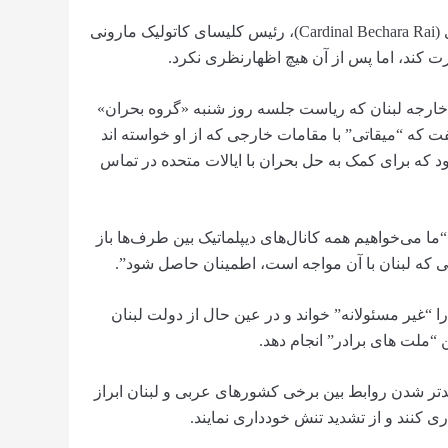
کورداهی شامگاه شنبه به دیدار کاردینال بچرا رای (Cardinal Bechara Rai)، رئیس کلیسای کاتولیک مارونی
Abdallah Bouhab)، وزیر امور خارجه لبنان که ریاست جلسه روز شنبه «گروه بحران»
که “میقاتی” با مقامات خارجی که از او خواسته اند
ود که برای کمک به حل بحران با ایالات متحده در تماس
 “ما می‌خواهیم همه کانال‌های دیپلماتیک بین طرف‌ها باز
می که لبنان با آن مواجه است، اطمینان حاصل شود”.
“غیر مسئولانه” خواند و در عین حال از دولت لبنان
“ملت های برادر” انجام دهد.
دتر شدن روابط بین برخی کشورهای عربی و لبنان ابراز
 کنند و از تشدید تنش خودداری نمایند.