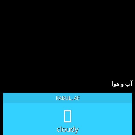
آب و هوا
KABUL, AF
cloudy