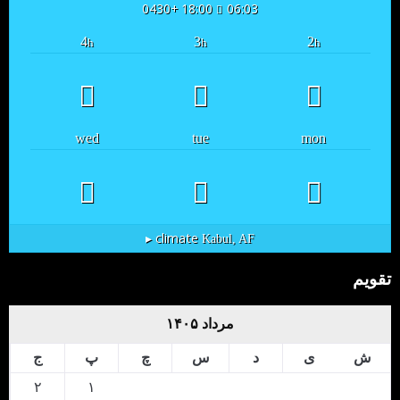
18:00 +0430
06:03
4
3
2
h
h
h
wed
tue
mon
climate ▸
Kabul, AF
تقویم
مرداد ۱۴۰۵
ش
ی
د
س
چ
پ
ج
۲
۱