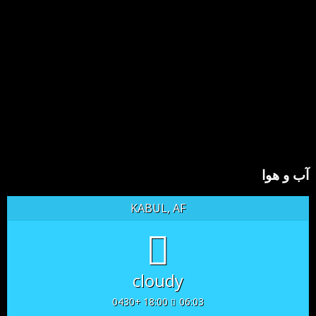
آب و هوا
KABUL, AF
cloudy
18:00 +0430
06:03