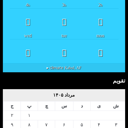
4
3
2
h
h
h
wed
tue
mon
climate ▸
Kabul, AF
تقویم
مرداد ۱۴۰۵
ش
ی
د
س
چ
پ
ج
۲
۱
۹
۸
۷
۶
۵
۴
۳