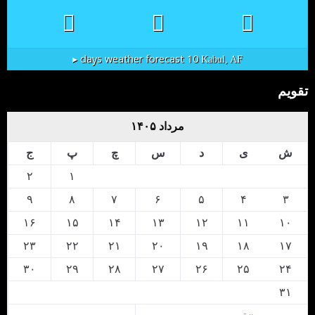
10 days weather forecast ▸
Kabul, AF
تقویم
مرداد ۱۴۰۵
ش
ی
د
س
چ
پ
ج
۲
۱
۹
۸
۷
۶
۵
۴
۳
۱۶
۱۵
۱۴
۱۳
۱۲
۱۱
۱۰
۲۳
۲۲
۲۱
۲۰
۱۹
۱۸
۱۷
۳۰
۲۹
۲۸
۲۷
۲۶
۲۵
۲۴
۳۱