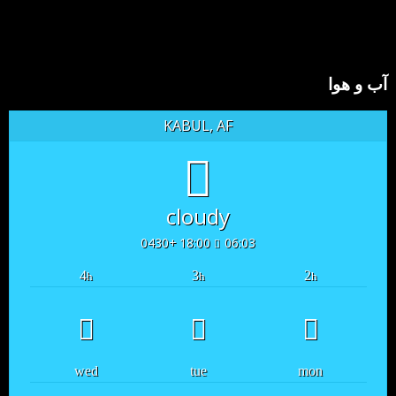
آب و هوا
KABUL, AF
cloudy
18:00 +0430
06:03
4
3
2
h
h
h
wed
tue
mon