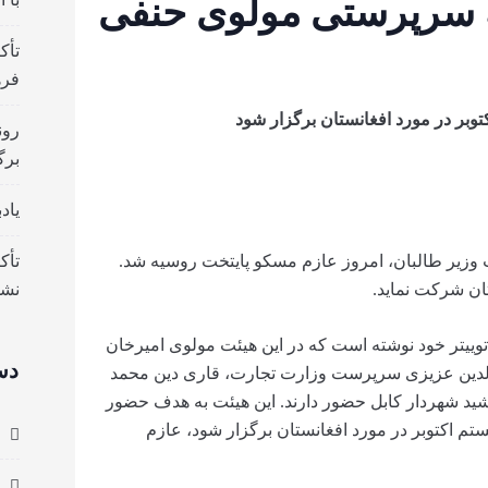
ه سرپرستی ‏مولوی حنفی
تأک
فره
بر در مورد افغانستان برگزار شود
رون
برگ
یاد
 وزیر طالبان، امروز عازم مسکو پایتخت روسیه شد.
تأک
ن شرکت نماید.
نش
ییتر خود نوشته است که در این هیئت مولوی امیرخان
دس
لدین عزیزی سرپرست وزارت تجارت، قاری دین محمد
د شهردار کابل حضور دارند. این هیئت به هدف حضور
 اکتوبر در مورد افغانستان برگزار شود، عازم