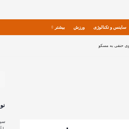
ساینس و تکنالوژی
ورزش
بیشتر
وی حنفی به مسکو
نو
سپا
با 