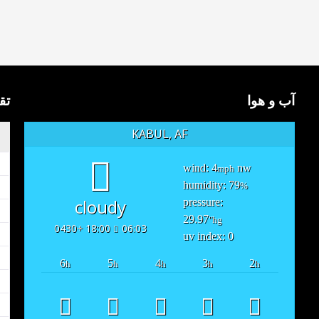
آب و هوا
تق
KABUL, AF
wind: 4
nw
mph
humidity: 79
%
cloudy
pressure:
29.97
"hg
18:00 +0430
06:03
uv index: 0
6
5
4
3
2
h
h
h
h
h