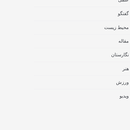
گفتگو
محیط زیست
مقاله
نگارستان
هنر
ورزش
ویدیو