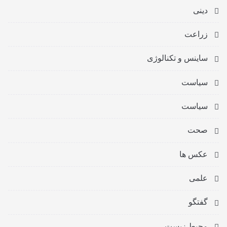
دینی
زراعت
ساینس و تکنالوژی
سیاست
سیاست
صحت
عکس ها
علمی
گفتگو
محیط زیست