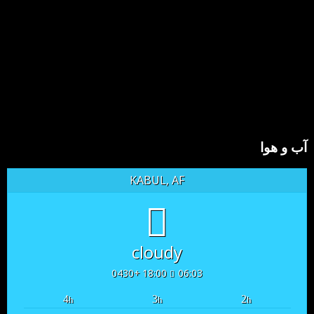
آب و هوا
KABUL, AF
cloudy
18:00 +0430
06:03
4
3
2
h
h
h