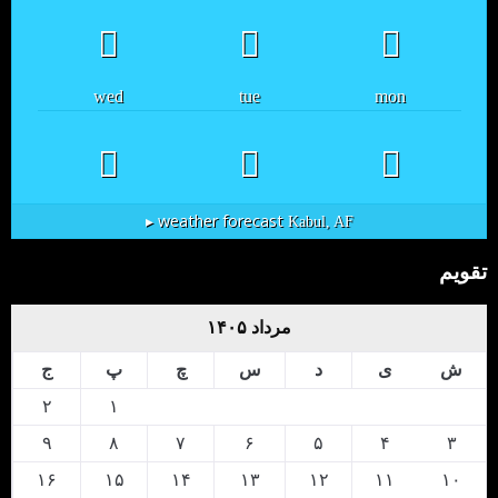
wed
tue
mon
weather forecast ▸
Kabul, AF
تقویم
مرداد ۱۴۰۵
ش
ی
د
س
چ
پ
ج
۲
۱
۹
۸
۷
۶
۵
۴
۳
۱۶
۱۵
۱۴
۱۳
۱۲
۱۱
۱۰