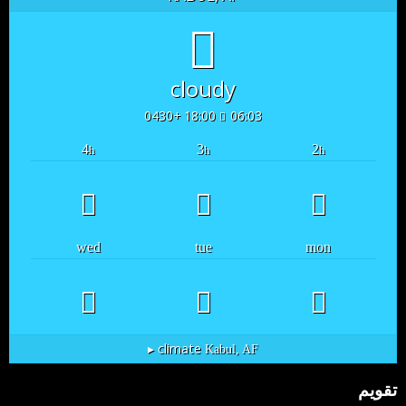
cloudy
18:00 +0430
06:03
4
3
2
h
h
h
wed
tue
mon
climate ▸
Kabul, AF
تقویم