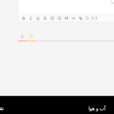
{}
[+]
آب و هوا
تق