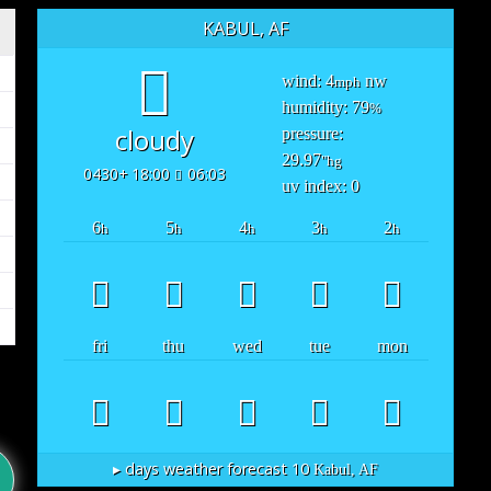
KABUL, AF
wind: 4
nw
mph
humidity: 79
%
cloudy
pressure:
29.97
"hg
18:00 +0430
06:03
uv index: 0
6
5
4
3
2
h
h
h
h
h
fri
thu
wed
tue
mon
10 days weather forecast ▸
Kabul, AF