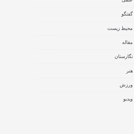
گفتگو
محیط زیست
مقاله
نگارستان
هنر
ورزش
ویدیو