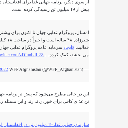
از سوی دیگر، برنامه جهانی غذا برای افغانستان 
بیش از 19 میلیون تن رسیدگی کرده است.
امسال، پروگرام غذایی جهان تا اکنون برای بیشتر از ۱۹ میلیون نفر رسیدگی کرد
شیرزاده
فعالیت
#ایجاد
سرمایه عامه پروگرام غذایی جهان 
می بخشد، کمک کرده…
twitter.com/zDIunbdL2Z
2022
— WFP Afghanistan (@WFP_Afghanistan)
تن غذای کافی برای خوردن ندارند و این مسئله ر
سازمان جهانی غذا: 19 میلیون تن در افغانستان از امنیت غذایی برخوردار نیستند