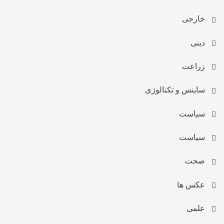
خارجی
دینی
زراعت
ساینس و تکنالوژی
سیاست
سیاست
صحت
عکس ها
علمی