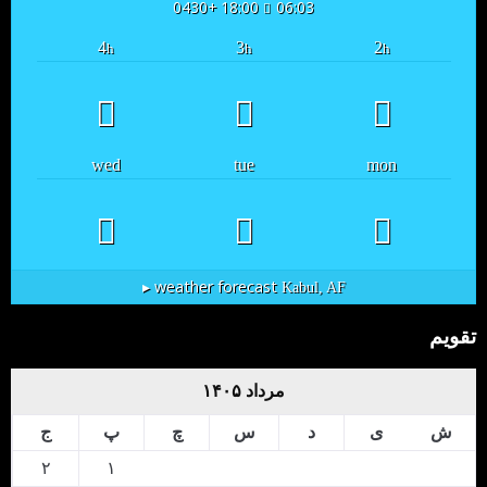
18:00 +0430
06:03
4
3
2
h
h
h
wed
tue
mon
weather forecast ▸
Kabul, AF
تقویم
مرداد ۱۴۰۵
ش
ی
د
س
چ
پ
ج
۲
۱