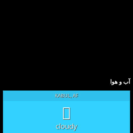
آب و هوا
KABUL, AF
cloudy