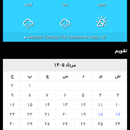
wed
tue
mon
weather forecast for tomorrow ▸
Kabul, AF
تقویم
مرداد ۱۴۰۵
ش
ی
د
س
چ
پ
ج
۲
۱
۹
۸
۷
۶
۵
۴
۳
۱۶
۱۵
۱۴
۱۳
۱۲
۱۱
۱۰
۲۳
۲۲
۲۱
۲۰
۱۹
۱۸
۱۷
۳۰
۲۹
۲۸
۲۷
۲۶
۲۵
۲۴