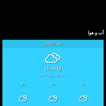
آب و هوا
KABUL, AF
cloudy
۱۸:۰۰ +۰۴۳۰
۰۶:۰۳
۴
۳
۲
h
h
h