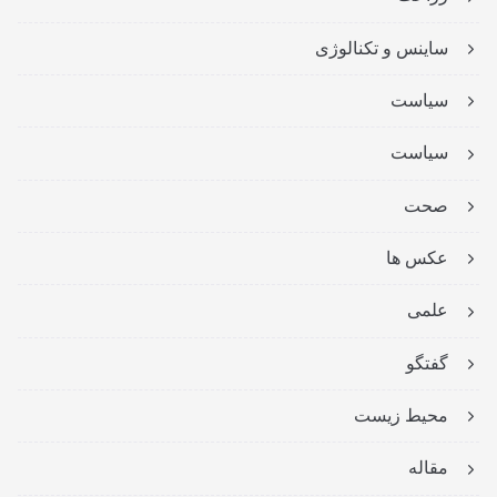
ساینس و تکنالوژی
سیاست
سیاست
صحت
عکس ها
علمی
گفتگو
محیط زیست
مقاله