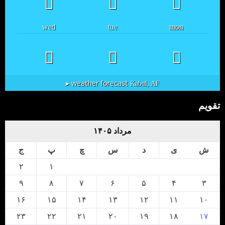
wed
tue
mon
weather forecast ▸
Kabul, AF
تقویم
مرداد ۱۴۰۵
ش
ی
د
س
چ
پ
ج
۲
۱
۹
۸
۷
۶
۵
۴
۳
۱۶
۱۵
۱۴
۱۳
۱۲
۱۱
۱۰
۲۳
۲۲
۲۱
۲۰
۱۹
۱۸
۱۷