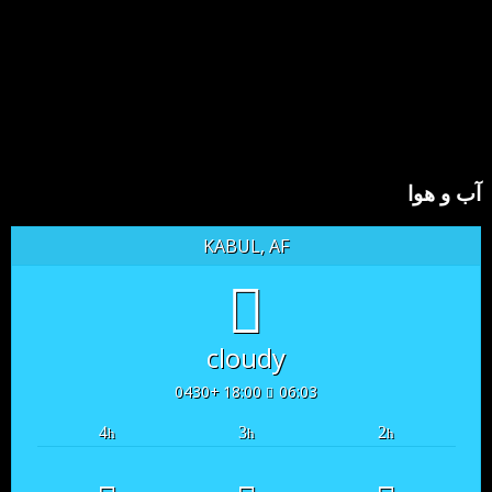
آب و هوا
KABUL, AF
cloudy
18:00 +0430
06:03
4
3
2
h
h
h