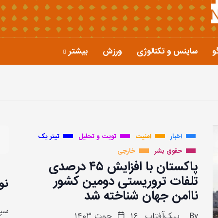
و
ساینس و تکنالوژی
ورزش
بیشتر
اخبار
امنیت
تویت و تحلیل
تیتر یک
حقوق بشر
خارجی
پاکستان با افزایش ۴۵ درصدی
تلفات تروریستی دومین کشور
نو
ناامن جهان شناخته شد
سپا
By
پیک‌آفتاب
۱۶ حوت ۱۴۰۳