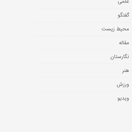
علمی
گفتگو
محیط زیست
مقاله
نگارستان
هنر
ورزش
ویدیو