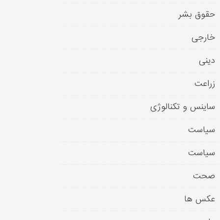
حقوق بشر
خارجی
دینی
زراعت
ساینس و تکنالوژی
سیاست
سیاست
صحت
عکس ها