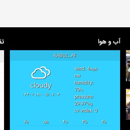
آب و هوا
تق
KABUL, AF
wind: 4
mph
nw
humidity:
cloudy
79
%
۱۸:۰۰ +۰۴۳۰
۰۶:۰۳
pressure:
29.97
"hg
uv index: 0
۶
۵
۴
۳
۲
h
h
h
h
h