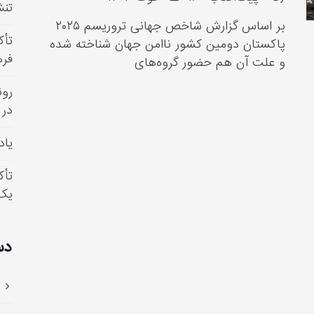
تنش
بر اساس گزارش شاخص جهانی تروریسم ۲۰۲۵
تأک
پاکستان دومین کشور ناامن جهان شناخته شده
فره
و علت آن هم حضور گروه‌های
رون
در 
یاد
تأک
یک
دس